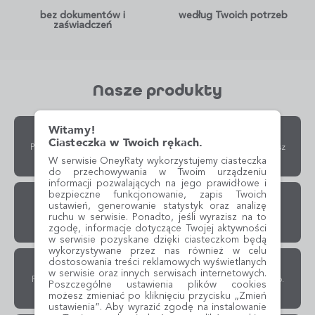
bez dokumentów i
według Twoich potrzeb
zaświadczeń
Nasze produkty
Witamy!
Raty 0%
Ciasteczka w Twoich rękach.
Po prostu RRSO 0%. Spłacasz tyle ile pożyczyłeś. U partnera zapłacisz
za zakupy otrzymanym od nas kodem.
W serwisie OneyRaty wykorzystujemy ciasteczka
do przechowywania w Twoim urządzeniu
informacji pozwalających na jego prawidłowe i
bezpieczne funkcjonowanie, zapis Twoich
Kup i spłać bez kosztów w 30 dni
ustawień, generowanie statystyk oraz analizę
Spłacasz w ciągu 30 dni bez kosztów lub rozkładasz płatność na
ruchu w serwisie. Ponadto, jeśli wyrazisz na to
dogodne raty.
zgodę, informacje dotyczące Twojej aktywności
w serwisie pozyskane dzięki ciasteczkom będą
wykorzystywane przez nas również w celu
dostosowania treści reklamowych wyświetlanych
Elastyczne raty
w serwisie oraz innych serwisach internetowych.
Raty rozłożone nawet na 50 miesięcy. Dopasuj je do swoich potrzeb.
Poszczególne ustawienia plików cookies
Za zakupy u partnera zapłacisz otrzymanym od nas kodem.
możesz zmieniać po kliknięciu przycisku „Zmień
ustawienia”. Aby wyrazić zgodę na instalowanie