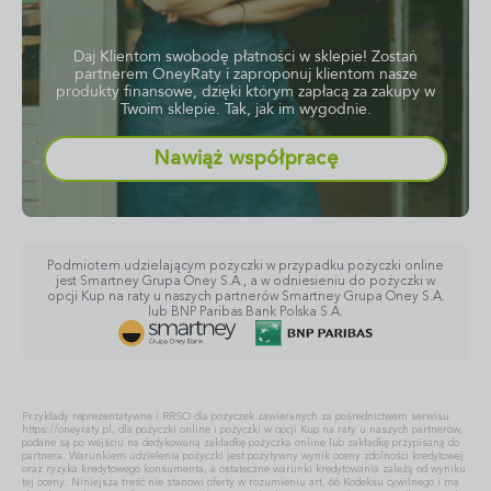
Daj Klientom swobodę płatności w sklepie! Zostań
partnerem OneyRaty i zaproponuj klientom nasze
produkty finansowe, dzięki którym zapłacą za zakupy w
Twoim sklepie. Tak, jak im wygodnie.
Nawiąż współpracę
Podmiotem udzielającym pożyczki w przypadku pożyczki online
jest Smartney Grupa Oney S.A., a w odniesieniu do pożyczki w
opcji Kup na raty u naszych partnerów Smartney Grupa Oney S.A.
lub BNP Paribas Bank Polska S.A.
Przykłady reprezentatywne i RRSO dla pożyczek zawieranych za pośrednictwem serwisu
https://oneyraty.pl, dla pożyczki online i pożyczki w opcji Kup na raty u naszych partnerów,
podane są po wejściu na dedykowaną zakładkę pożyczka online lub zakładkę przypisaną do
partnera. Warunkiem udzielenia pożyczki jest pozytywny wynik oceny zdolności kredytowej
oraz ryzyka kredytowego konsumenta, a ostateczne warunki kredytowania zależą od wyniku
tej oceny. Niniejsza treść nie stanowi oferty w rozumieniu art. 66 Kodeksu cywilnego i ma