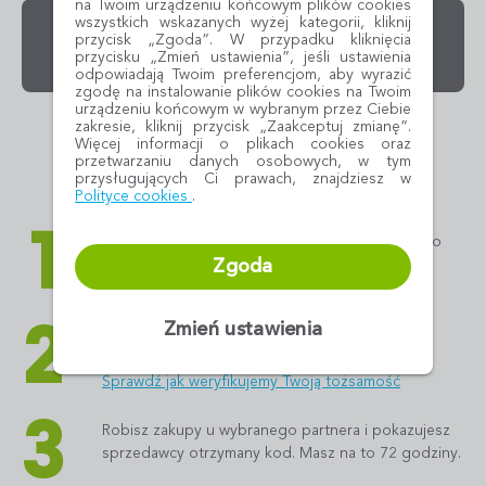
na Twoim urządzeniu końcowym plików cookies
wszystkich wskazanych wyżej kategorii, kliknij
Pożyczka online
przycisk „Zgoda”. W przypadku kliknięcia
Środki możesz wykorzystać na dowolne zakupy. Pieniądze
przycisku „Zmień ustawienia”, jeśli ustawienia
przelewamy na Twoje konto bankowe w ciągu kilku minut.
odpowiadają Twoim preferencjom, aby wyrazić
zgodę na instalowanie plików cookies na Twoim
urządzeniu końcowym w wybranym przez Ciebie
Oferta produktowa może różnić się u poszczególnych partnerów OneyRaty.
zakresie, kliknij przycisk „Zaakceptuj zmianę”.
Więcej informacji o plikach cookies oraz
przetwarzaniu danych osobowych, w tym
przysługujących Ci prawach, znajdziesz w
Jakie to proste?
(PDF, otwiera się w nowym oknie)
Polityce cookies
.
1
Wybierasz partnera OneyRaty i produkt, którego
potrzebujesz. Dostosowujesz go do swoich
Zgoda
potrzeb.
2
Zmień ustawienia
Uzupełniasz formularz z danymi, potwierdzasz
swoją tożsamość i akceptujesz umowę.
Sprawdź jak weryfikujemy Twoją tożsamość
3
Robisz zakupy u wybranego partnera i pokazujesz
sprzedawcy otrzymany kod. Masz na to 72 godziny.